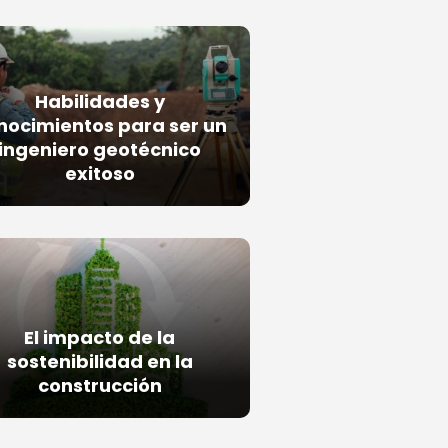
Habilidades y
nocimientos para ser un
ingeniero geotécnico
exitoso
El impacto de la
sostenibilidad en la
construcción