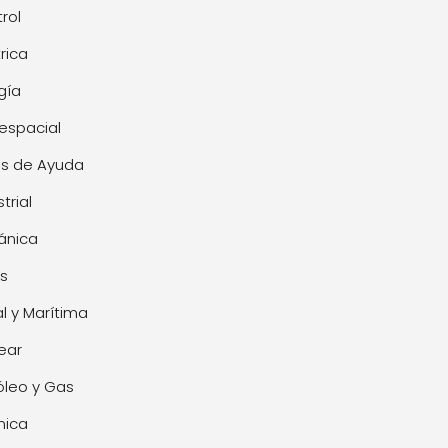
rol
trica
gía
espacial
s de Ayuda
trial
ánica
s
l y Marítima
ear
óleo y Gas
mica