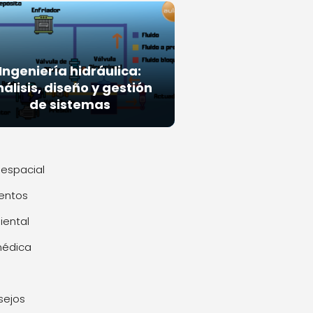
Ingeniería hidráulica:
álisis, diseño y gestión
de sistemas
espacial
entos
ental
médica
sejos