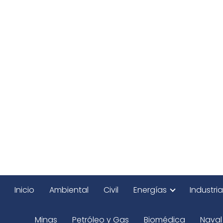
Inicio
Ambiental
Civil
Energías
Industria
Minas
Petróleo y Gas
Biomédica
Naval