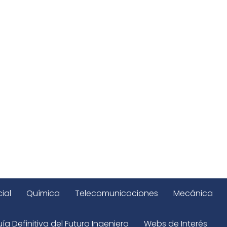
ial
Química
Telecomunicaciones
Mecánica
ía Definitiva del Futuro Ingeniero
Webs de Interés