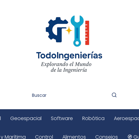
l
Geoespacial
Software
Robótica
Aeroespac
 y Marítima
Control
Alimentos
Consejos
🧭 Gu