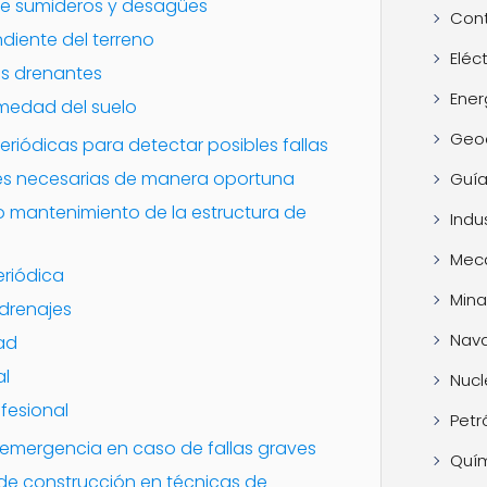
de sumideros y desagües
Cont
ndiente del terreno
Eléc
es drenantes
Ener
umedad del suelo
Geo
eriódicas para detectar posibles fallas
nes necesarias de manera oportuna
Guía
mantenimiento de la estructura de
Indus
Mec
eriódica
Mina
drenajes
Nava
ad
al
Nucl
fesional
Petr
emergencia en caso de fallas graves
Quí
 de construcción en técnicas de