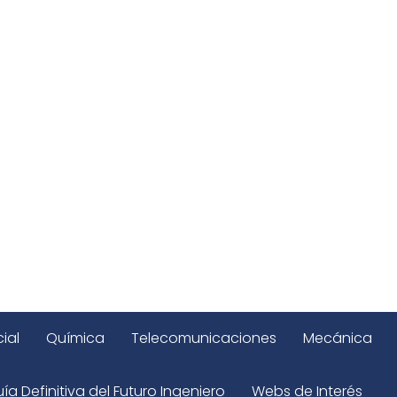
ial
Química
Telecomunicaciones
Mecánica
ía Definitiva del Futuro Ingeniero
Webs de Interés