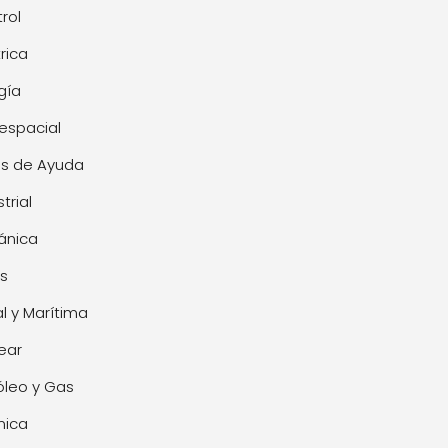
rol
trica
gía
espacial
s de Ayuda
trial
ánica
s
l y Marítima
ear
óleo y Gas
mica