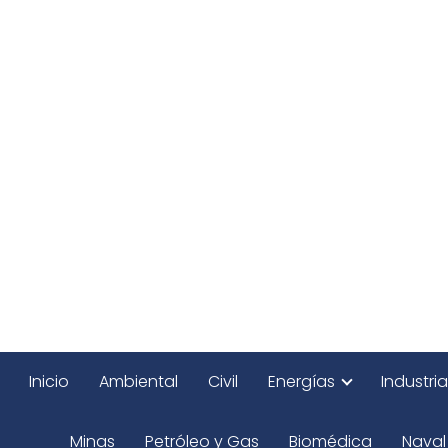
Inicio
Ambiental
Civil
Energías
Industria
Minas
Petróleo y Gas
Biomédica
Naval