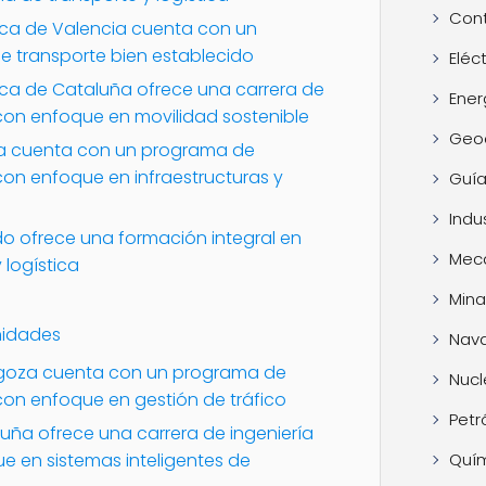
Cont
nica de Valencia cuenta con un
e transporte bien establecido
Eléc
nica de Cataluña ofrece una carrera de
Ener
 con enfoque en movilidad sostenible
Geo
lla cuenta con un programa de
con enfoque en infraestructuras y
Guía
Indus
do ofrece una formación integral en
Mec
 logística
Mina
nidades
Nava
agoza cuenta con un programa de
Nucl
con enfoque en gestión de tráfico
Petr
ruña ofrece una carrera de ingeniería
Quí
e en sistemas inteligentes de