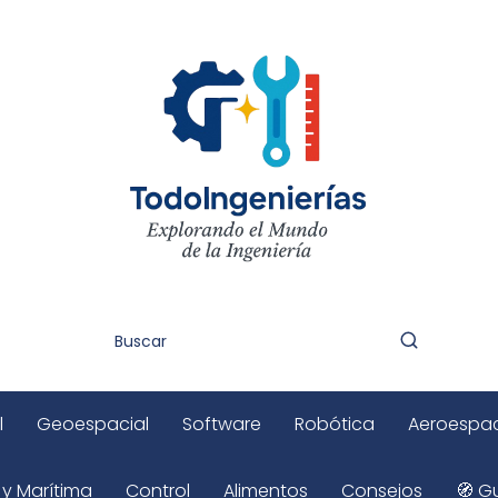
l
Geoespacial
Software
Robótica
Aeroespac
 y Marítima
Control
Alimentos
Consejos
🧭 Gu