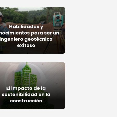
Habilidades y
nocimientos para ser un
ingeniero geotécnico
exitoso
El impacto de la
sostenibilidad en la
construcción