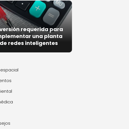
nversión requerida para
mplementar una planta
de redes inteligentes
espacial
entos
ental
médica
sejos