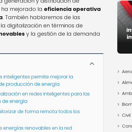
 generación y distribución de
ez ha mejorado la
eficiencia operativa
a
. También hablaremos de las
la digitalización en términos de
I
enovables
y la gestión de la demanda
i
Aero
s inteligentes permite mejorar la
Alim
s de producción de energía
Ambi
talización en redes inteligentes para las
 de energía
Bio
itorizar de forma remota todos los
Civil
Con
de energías renovables en la red