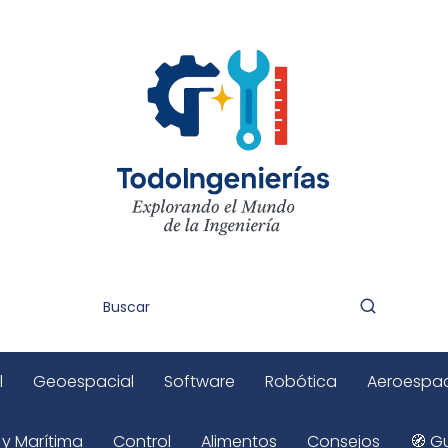
l
Geoespacial
Software
Robótica
Aeroespac
 y Marítima
Control
Alimentos
Consejos
🧭 Gu