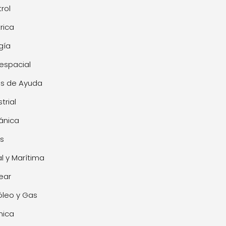
rol
trica
gía
espacial
s de Ayuda
trial
ánica
s
l y Marítima
ear
óleo y Gas
mica