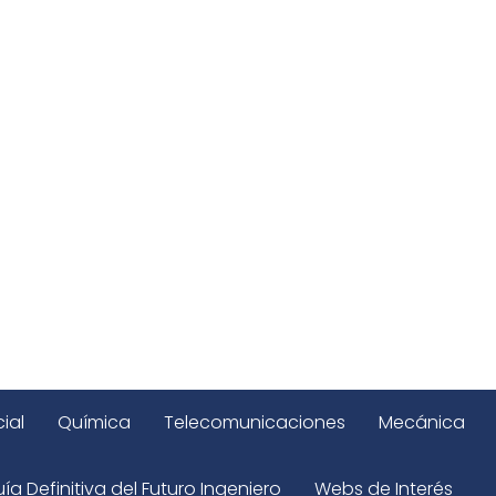
ial
Química
Telecomunicaciones
Mecánica
ía Definitiva del Futuro Ingeniero
Webs de Interés