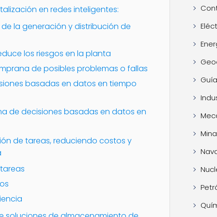
Cont
italización en redes inteligentes:
 de la generación y distribución de
Eléc
Ener
educe los riesgos en la planta
Geo
emprana de posibles problemas o fallas
Guía
cisiones basadas en datos en tiempo
Indus
oma de decisiones basadas en datos en
Mec
Mina
ión de tareas, reduciendo costos y
Nava
a
tareas
Nucl
tos
Petr
iencia
Quí
n de soluciones de almacenamiento de