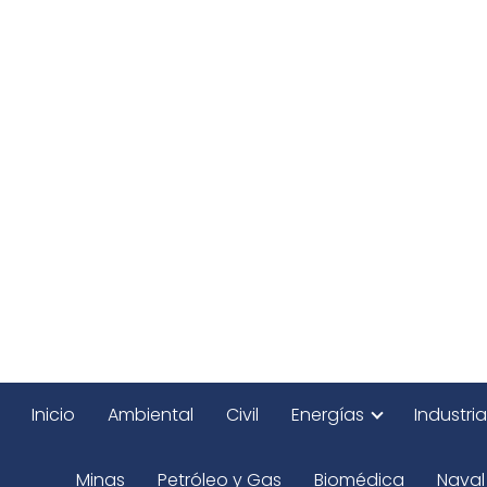
Inicio
Ambiental
Civil
Energías
Industria
Minas
Petróleo y Gas
Biomédica
Naval