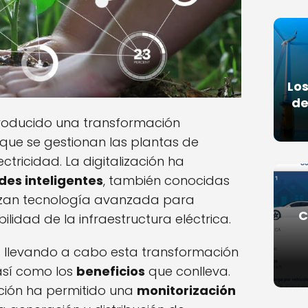
Los
de
 producido una transformación
n que se gestionan las plantas de
ectricidad. La digitalización ha
des inteligentes
, también conocidas
ilizan tecnología avanzada para
C
abilidad de la infraestructura eléctrica.
 llevando a cabo esta transformación
así como los
beneficios
que conlleva.
ción ha permitido una
monitorización