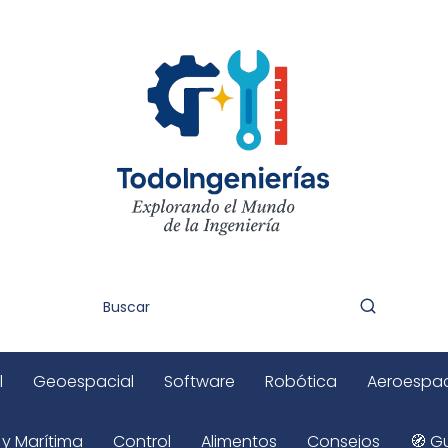
l
Geoespacial
Software
Robótica
Aeroespac
 y Marítima
Control
Alimentos
Consejos
🧭 Gu