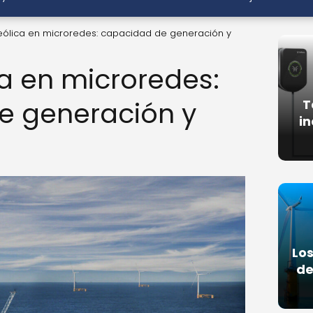
eólica en microredes: capacidad de generación y
ca en microredes:
e generación y
T
in
Los
de