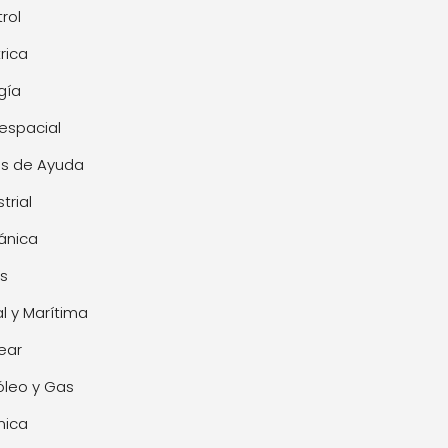
rol
trica
gía
espacial
s de Ayuda
trial
ánica
s
l y Marítima
ear
óleo y Gas
mica