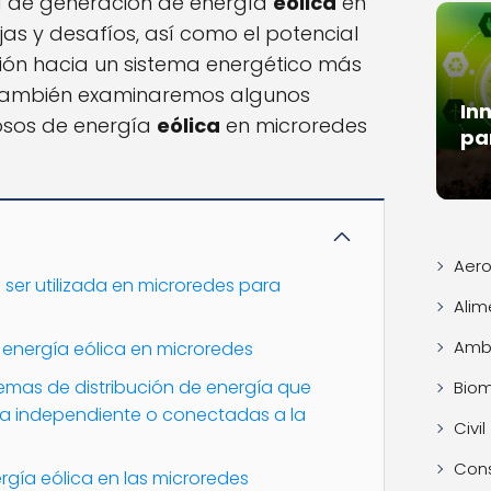
 de generación de energía
eólica
en
jas y desafíos, así como el potencial
ción hacia un sistema energético más
, también examinaremos algunos
In
osos de energía
eólica
en microredes
pa
Aero
 ser utilizada en microredes para
Alim
Ambi
ar energía eólica en microredes
temas de distribución de energía que
Bio
a independiente o conectadas a la
Civil
Con
ergía eólica en las microredes