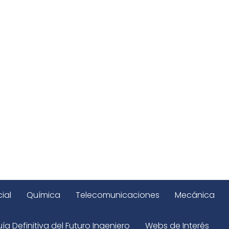
ial
Química
Telecomunicaciones
Mecánica
ía Definitiva del Futuro Ingeniero
Webs de Interés