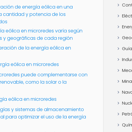
Cont
ación de energía eólica en una
 cantidad y potencia de los
Eléc
dos
Ener
gía eólica en microredes varía según
Geo
as y geográficas de cada región
ación de la energía eólica en
Guía
Indus
ergía eólica en microredes
Mec
microredes puede complementarse con
Mina
renovable, como la solar o la
Nava
gía eólica en microredes
Nucl
logías y sistemas de almacenamiento
Petr
l para optimizar el uso de la energía
Quí