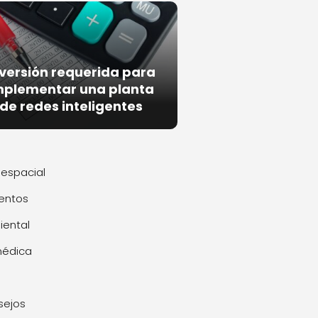
nversión requerida para
mplementar una planta
de redes inteligentes
espacial
entos
ental
médica
sejos