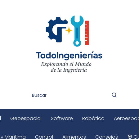
l
Geoespacial
Software
Robótica
Aeroespac
 y Marítima
Control
Alimentos
Consejos
🧭 Gu