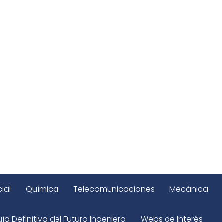
ial
Química
Telecomunicaciones
Mecánica
ía Definitiva del Futuro Ingeniero
Webs de Interés