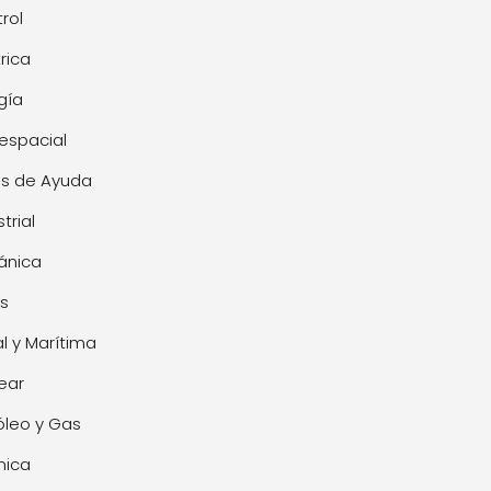
rol
trica
gía
espacial
s de Ayuda
trial
ánica
s
l y Marítima
ear
óleo y Gas
mica