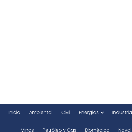
Inicio
Ambiental
Civil
Energías
Industria
Minas
Petróleo y Gas
Biomédica
Naval