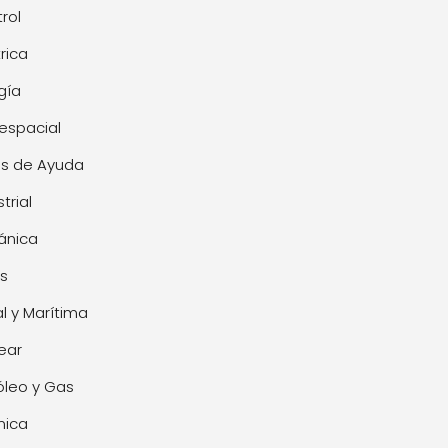
rol
trica
gía
espacial
s de Ayuda
trial
ánica
s
l y Marítima
ear
óleo y Gas
mica