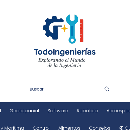
l
Geoespacial
Software
Robótica
Aeroespac
 y Marítima
Control
Alimentos
Consejos
🧭 Gu