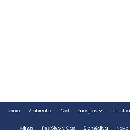
Inicio
Ambiental
Civil
Energías
Industria
Minas
Petróleo y Gas
Biomédica
Naval