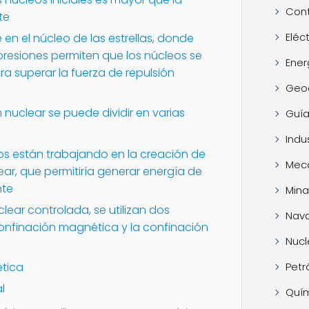
Cont
te
Eléc
 en el núcleo de las estrellas, donde
presiones permiten que los núcleos se
Ener
ra superar la fuerza de repulsión
Geo
 nuclear se puede dividir en varias
Guía
Indus
ficos están trabajando en la creación de
Mec
ear, que permitiría generar energía de
nte
Mina
clear controlada, se utilizan dos
Nava
confinación magnética y la confinación
Nucl
tica
Petr
l
Quí