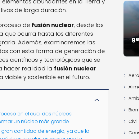
za elementos abundantes en la Tierra y
tivos de larga duración.
 proceso de
fusión nuclear
, desde las
a que ocurra hasta los diferentes
ge
grarla. Además, examinaremos las
ados con esta forma de generación de
es científicos y tecnológicos que se
a hacer realidad la
fusión nuclear
Aero
viable y sostenible en el futuro.
Alim
Ambi
Bio
proceso en el cual dos núcleos
ormar un núcleo más grande
Civil
 gran cantidad de energía, ya que la
Con
núcleos iniciales es mayor que la