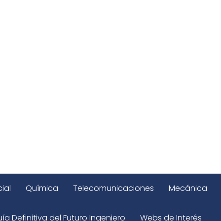
ial
Química
Telecomunicaciones
Mecánica
ía Definitiva del Futuro Ingeniero
Webs de Interés