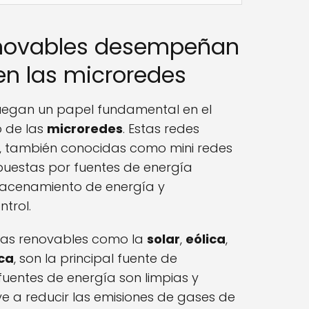
enovables desempeñan
en las microredes
uegan un papel fundamental en el
o de las
microredes
. Estas redes
s, también conocidas como mini redes
puestas por fuentes de energía
macenamiento de energía y
ntrol.
gías renovables como la
solar
,
eólica
,
ca
, son la principal fuente de
 fuentes de energía son limpias y
uye a reducir las emisiones de gases de