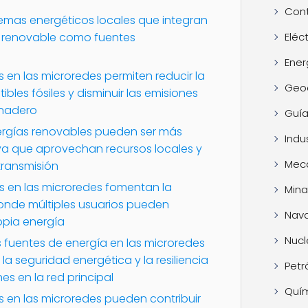
Cont
temas energéticos locales que integran
Eléc
a renovable como fuentes
Ener
 en las microredes permiten reducir la
Geo
es fósiles y disminuir las emisiones
rnadero
Guía
ergías renovables pueden ser más
Indus
ya que aprovechan recursos locales y
Mec
transmisión
s en las microredes fomentan la
Mina
donde múltiples usuarios pueden
Nava
opia energía
Nucl
as fuentes de energía en las microredes
 seguridad energética y la resiliencia
Petr
es en la red principal
Quí
s en las microredes pueden contribuir