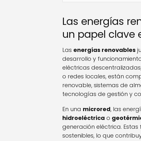
Las energías r
un papel clave 
Las
energías renovables
j
desarrollo y funcionamient
eléctricas descentralizada
o redes locales, están com
renovable, sistemas de al
tecnologías de gestión y co
En una
microred
, las ener
hidroeléctrica
o
geotérmi
generación eléctrica. Estas
sostenibles, lo que contrib