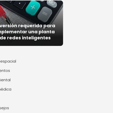
nversión requerida para
mplementar una planta
de redes inteligentes
espacial
entos
ental
médica
sejos