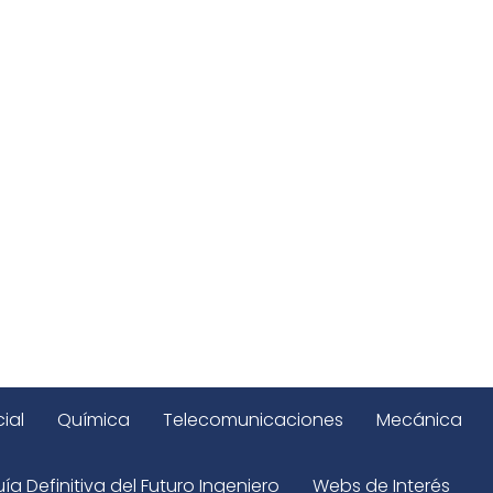
ial
Química
Telecomunicaciones
Mecánica
ía Definitiva del Futuro Ingeniero
Webs de Interés