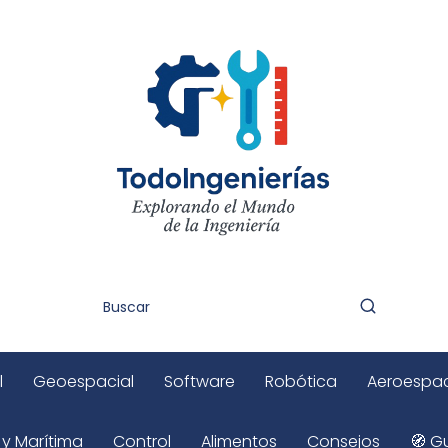
l
Geoespacial
Software
Robótica
Aeroespac
 y Marítima
Control
Alimentos
Consejos
🧭 Gu