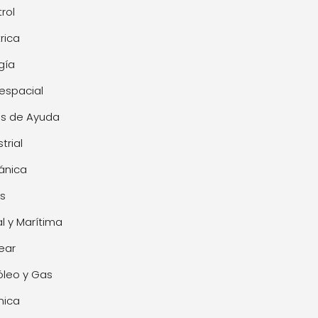
rol
trica
gía
espacial
s de Ayuda
trial
ánica
s
l y Marítima
ear
óleo y Gas
mica