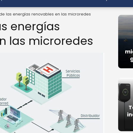
 de las energías renovables en las microredes
as energías
n las microredes
mi
g
T
in