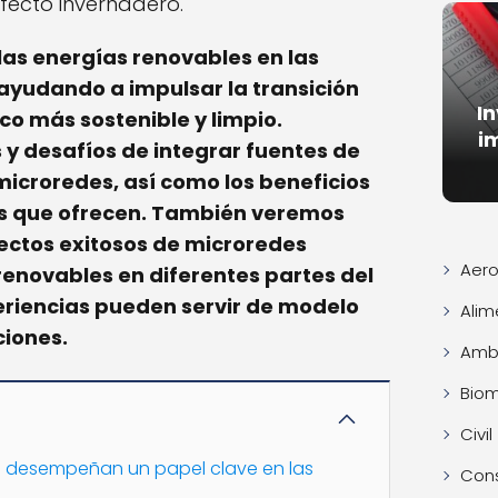
fecto invernadero.
las energías renovables en las
ayudando a impulsar la transición
I
co más sostenible y limpio.
i
 y desafíos de integrar fuentes de
microredes, así como los beneficios
s que ofrecen. También veremos
ectos exitosos de microredes
Aero
enovables en diferentes partes del
riencias pueden servir de modelo
Alim
iones.
Ambi
Bio
Civil
s desempeñan un papel clave en las
Con