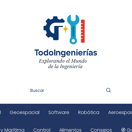
l
Geoespacial
Software
Robótica
Aeroespac
 y Marítima
Control
Alimentos
Consejos
🧭 Gu