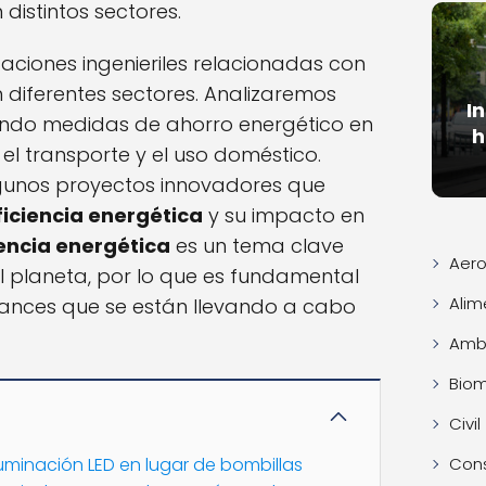
 distintos sectores.
aciones ingenieriles relacionadas con
 diferentes sectores. Analizaremos
I
ndo medidas de ahorro energético en
h
, el transporte y el uso doméstico.
unos proyectos innovadores que
ficiencia energética
y su impacto en
iencia energética
es un tema clave
Aero
el planeta, por lo que es fundamental
Alim
vances que se están llevando a cabo
Ambi
Bio
Civil
Con
iluminación LED en lugar de bombillas