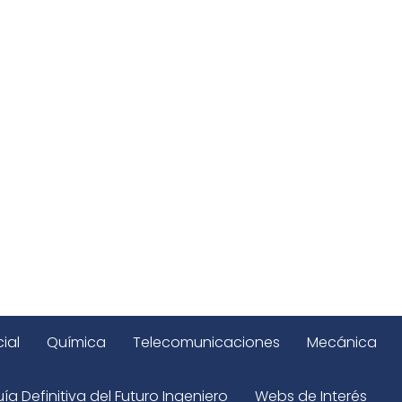
ial
Química
Telecomunicaciones
Mecánica
ía Definitiva del Futuro Ingeniero
Webs de Interés