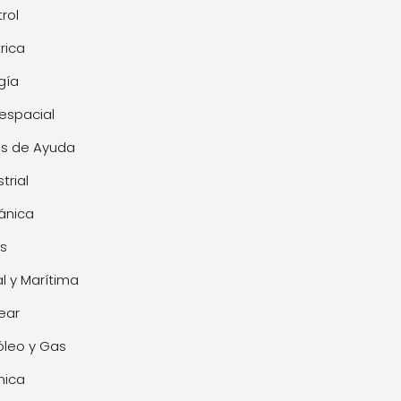
rol
trica
gía
espacial
s de Ayuda
trial
ánica
s
l y Marítima
ear
óleo y Gas
mica