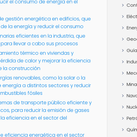
cir el consumo de energía en el
Cont
Eléc
e gestión energética en edificios, que
 de la energía y reducir el consumo
Ener
narias eficientes en la industria, que
Geo
para llevar a cabo sus procesos
Guía
lamiento térmico en viviendas y
pérdida de calor y mejorar la eficiencia
Indus
e la construcción
Mec
rgías renovables, como la solar o la
Mina
 energía a distintos sectores y reducir
mbustibles fósiles
Nava
emas de transporte público eficiente y
Nucl
icos, para reducir la emisión de gases
a eficiencia en el sector del
Petr
Quí
e eficiencia energética en el sector