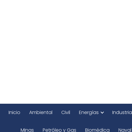
Inicio
Ambiental
Civil
Energías
Industria
Minas
Petróleo y Gas
Biomédica
Naval