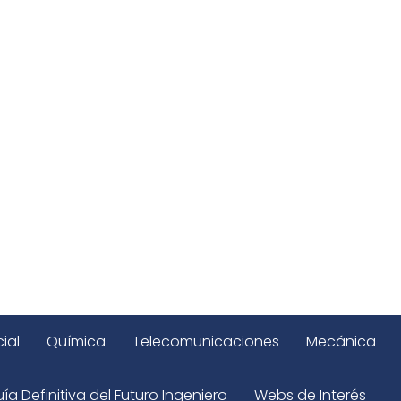
ial
Química
Telecomunicaciones
Mecánica
ía Definitiva del Futuro Ingeniero
Webs de Interés