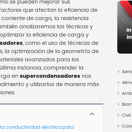
mo se pueden mejorar sus
actores que afectan la eficiencia de
orriente de carga, la resistencia
También analizaremos las técnicas y
I
optimizar la eficiencia de carga y
i
sadores
, como el uso de técnicas de
je, la optimización de la geometría de
materiales avanzados para los
n última instancia, comprender la
Aero
arga en
supercondensadores
nos
Alim
dimiento y utilizarlos de manera más
iones.
Ambi
Bio
Civil
Con
alta conductividad eléctrica para