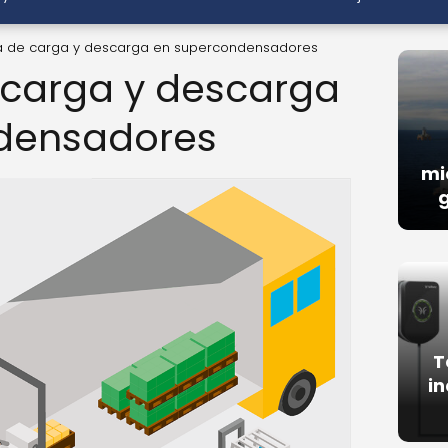
ia de carga y descarga en supercondensadores
e carga y descarga
densadores
mi
g
T
in