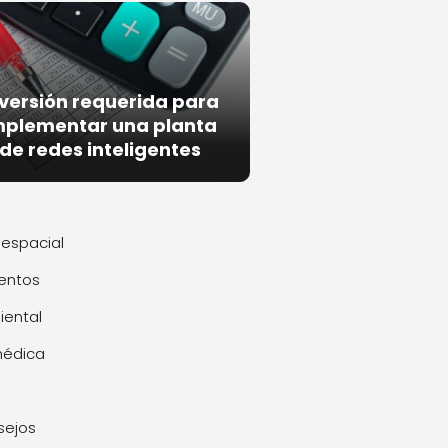
nversión requerida para
mplementar una planta
de redes inteligentes
espacial
entos
ental
médica
sejos