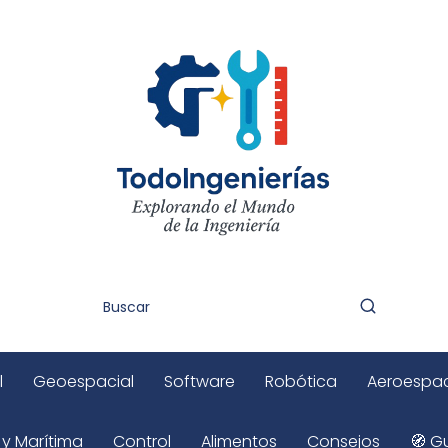
l
Geoespacial
Software
Robótica
Aeroespac
 y Marítima
Control
Alimentos
Consejos
🧭 Gu