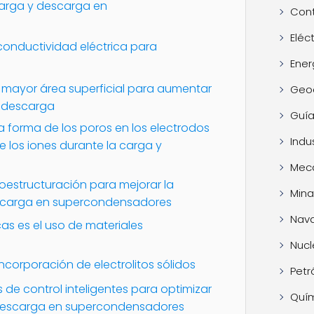
 carga y descarga en
Cont
Eléc
conductividad eléctrica para
Ener
 mayor área superficial para aumentar
Geo
 descarga
Guía
a forma de los poros en los electrodos
Indus
 de los iones durante la carga y
Mec
noestructuración para mejorar la
Mina
escarga en supercondensadores
Nava
as es el uso de materiales
Nucl
incorporación de electrolitos sólidos
Petr
de control inteligentes para optimizar
Quí
y descarga en supercondensadores