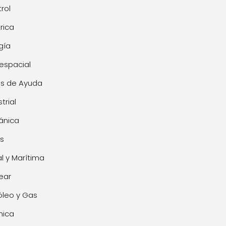
rol
trica
gía
espacial
s de Ayuda
trial
ánica
s
l y Marítima
ear
óleo y Gas
mica