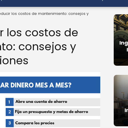
ducir los costos de mantenimiento: consejos y
 los costos de
o: consejos y
Ing
iones
I