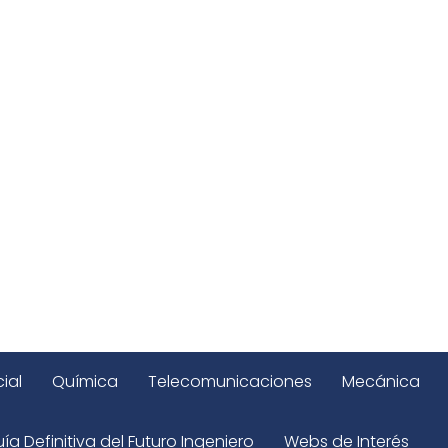
ial
Química
Telecomunicaciones
Mecánica
ía Definitiva del Futuro Ingeniero
Webs de Interés