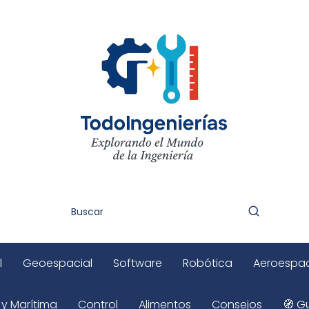
l
Geoespacial
Software
Robótica
Aeroespac
 y Marítima
Control
Alimentos
Consejos
🧭 Gu