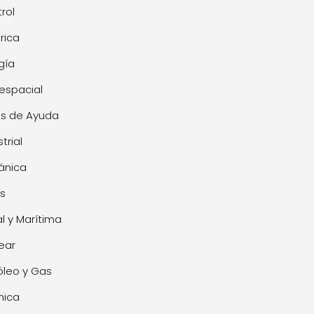
rol
trica
gía
espacial
s de Ayuda
trial
ánica
s
l y Marítima
ear
óleo y Gas
mica