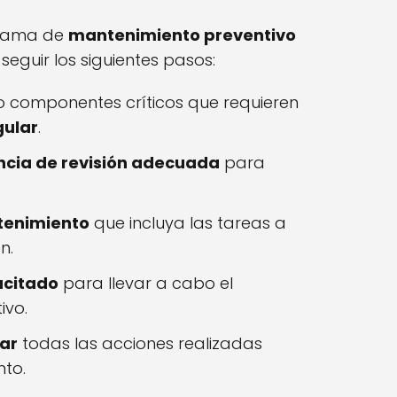
grama de
mantenimiento preventivo
eguir los siguientes pasos:
s o componentes críticos que requieren
gular
.
ncia de revisión adecuada
para
tenimiento
que incluya las tareas a
n.
acitado
para llevar a cabo el
ivo.
ar
todas las acciones realizadas
nto.