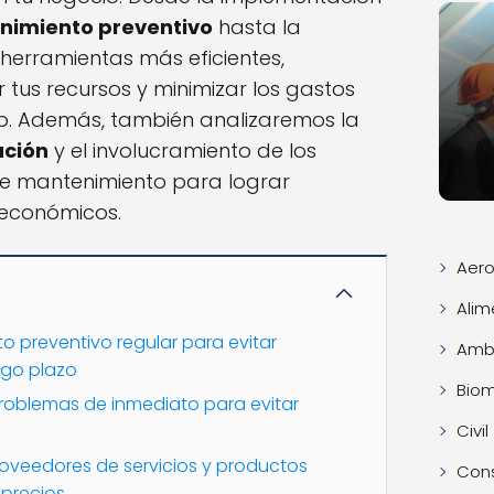
nimiento preventivo
hasta la
herramientas más eficientes,
tus recursos y minimizar los gastos
o. Además, también analizaremos la
ación
y el involucramiento de los
e mantenimiento para lograr
 económicos.
Aero
Alim
o preventivo regular para evitar
Ambi
rgo plazo
Bio
problemas de inmediato para evitar
Civil
oveedores de servicios y productos
Con
 precios