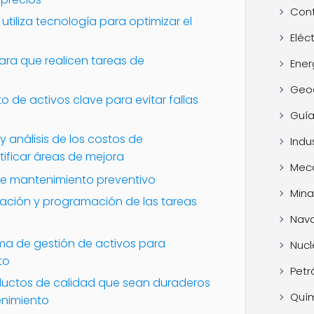
Cont
tiliza tecnología para optimizar el
Eléc
ara que realicen tareas de
Ener
Geo
to de activos clave para evitar fallas
Guía
y análisis de los costos de
Indus
ificar áreas de mejora
Mec
de mantenimiento preventivo
Mina
icación y programación de las tareas
Nava
a de gestión de activos para
Nucl
to
Petr
roductos de calidad que sean duraderos
Quí
enimiento