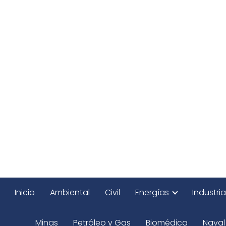
Inicio
Ambiental
Civil
Energías
Industria
Minas
Petróleo y Gas
Biomédica
Naval