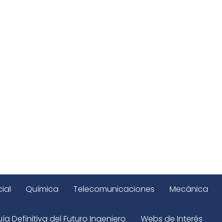
ial
Química
Telecomunicaciones
Mecánica
ía Definitiva del Futuro Ingeniero
Webs de Interés