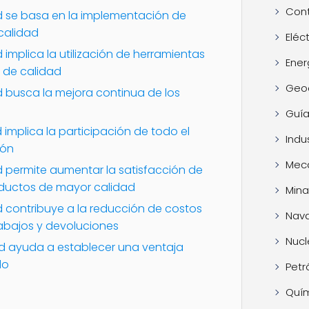
Cont
ad se basa en la implementación de
calidad
Eléc
 implica la utilización de herramientas
Ener
l de calidad
Geo
d busca la mejora continua de los
Guía
 implica la participación de todo el
Indus
ión
Mec
d permite aumentar la satisfacción de
roductos de mayor calidad
Mina
d contribuye a la reducción de costos
Nava
abajos y devoluciones
Nucl
ad ayuda a establecer una ventaja
do
Petr
Quí