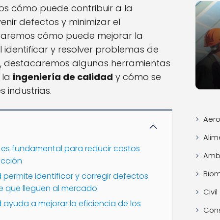
os cómo puede contribuir a la
enir defectos y minimizar el
izaremos cómo puede mejorar la
l identificar y resolver problemas de
, destacaremos algunas herramientas
n la
ingeniería de calidad
y cómo se
 industrias.
Aero
Alim
d es fundamental para reducir costos
Ambi
ucción
Bio
 permite identificar y corregir defectos
e que lleguen al mercado
Civil
d ayuda a mejorar la eficiencia de los
Con