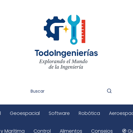
l
Geoespacial
Software
Robótica
Aeroespac
 y Marítima
Control
Alimentos
Consejos
🧭 Gu