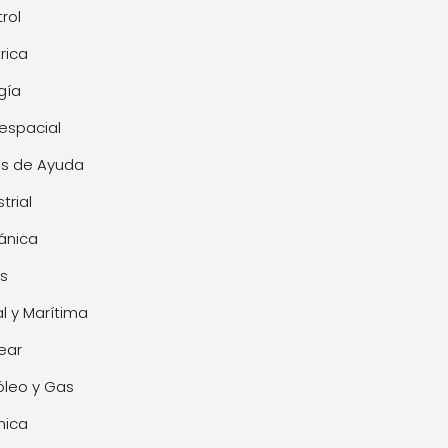
rol
trica
gía
espacial
s de Ayuda
trial
ánica
s
l y Marítima
ear
óleo y Gas
mica