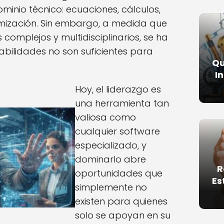
minio técnico: ecuaciones, cálculos,
mización. Sin embargo, a medida que
complejos y multidisciplinarios, se ha
abilidades no son suficientes para
Qu
I
Hoy, el liderazgo es
una herramienta tan
valiosa como
cualquier software
especializado, y
dominarlo abre
R
oportunidades que
Es
simplemente no
existen para quienes
solo se apoyan en su