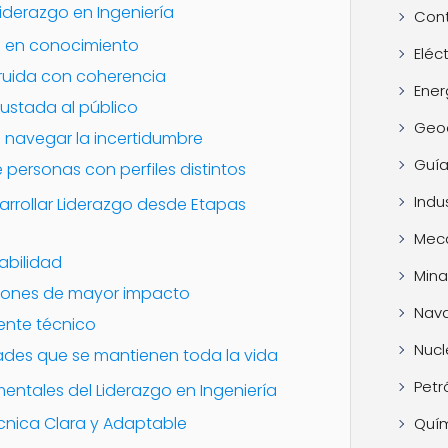
Liderazgo en Ingeniería
Cont
a en conocimiento
Eléc
ruida con coherencia
Ener
ustada al público
Geo
 navegar la incertidumbre
Guía
e personas con perfiles distintos
Indus
arrollar Liderazgo desde Etapas
Mec
abilidad
Mina
siones de mayor impacto
Nava
rente técnico
Nucl
dades que se mantienen toda la vida
Petr
entales del Liderazgo en Ingeniería
cnica Clara y Adaptable
Quí