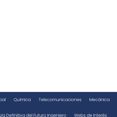
ial
Química
Telecomunicaciones
Mecánica
ía Definitiva del Futuro Ingeniero
Webs de Interés