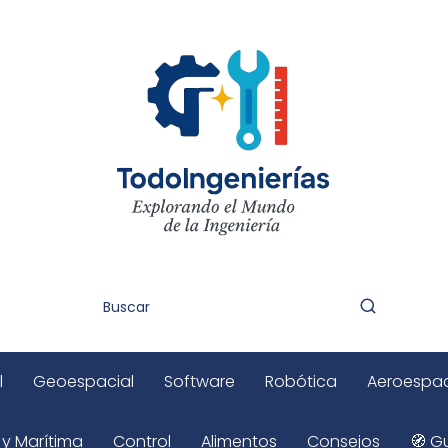
l
Geoespacial
Software
Robótica
Aeroespac
 y Marítima
Control
Alimentos
Consejos
🧭 Gu