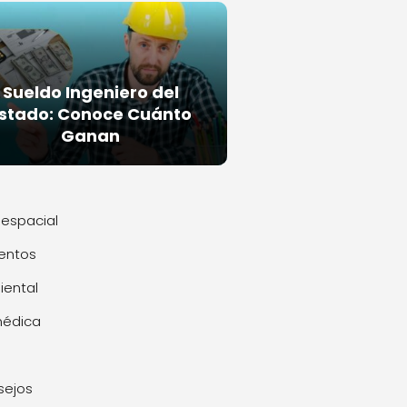
Sueldo Ingeniero del
stado: Conoce Cuánto
Ganan
espacial
entos
ental
médica
sejos