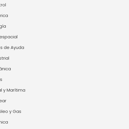
rol
trica
gía
espacial
s de Ayuda
trial
ánica
s
l y Marítima
ear
óleo y Gas
mica