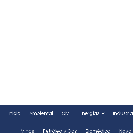
Inicio
Ambiental
Civil
Energías
Industria
Minas
Petróleo y Gas
Biomédica
Naval