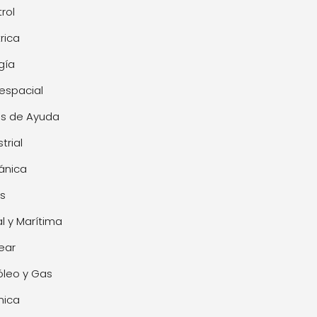
rol
trica
gía
espacial
s de Ayuda
trial
ánica
s
l y Marítima
ear
óleo y Gas
mica