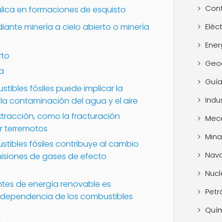
Cont
ulica en formaciones de esquisto
iante minería a cielo abierto o minería
Eléc
Ener
rto
Geo
a
Guía
tibles fósiles puede implicar la
Indus
 la contaminación del agua y el aire
tracción, como la fracturación
Mec
r terremotos
Mina
tibles fósiles contribuye al cambio
Nava
misiones de gases de efecto
Nucl
entes de energía renovable es
Petr
a dependencia de los combustibles
Quí