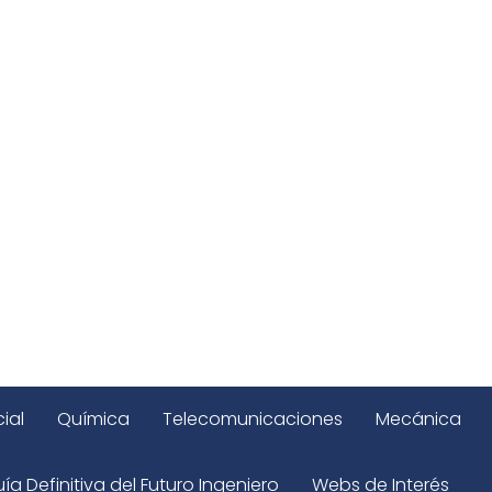
ial
Química
Telecomunicaciones
Mecánica
ía Definitiva del Futuro Ingeniero
Webs de Interés