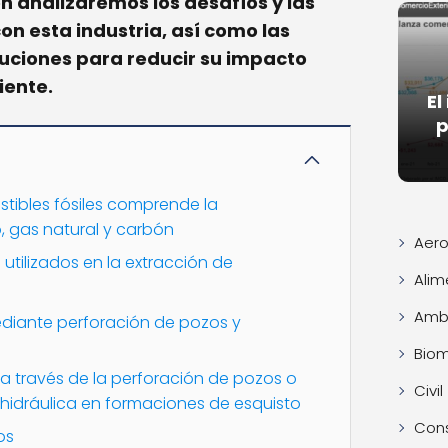
n analizaremos los desafíos y las
on esta industria, así como las
luciones para reducir su impacto
iente.
El
p
tibles fósiles comprende la
, gas natural y carbón
Aero
utilizados en la extracción de
Alim
Ambi
mediante perforación de pozos y
Bio
e a través de la perforación de pozos o
Civil
 hidráulica en formaciones de esquisto
Con
os