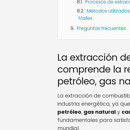
Procesos de extracc
Métodos utilizados
fósiles
Preguntas frecuentes
La extracción d
comprende la r
petróleo, gas n
La extracción de combustibl
industria energética, ya q
petróleo
,
gas natural
y
ca
fundamentales para satisf
mundial.