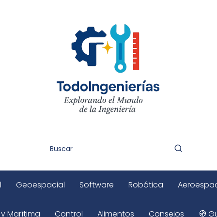
l
Geoespacial
Software
Robótica
Aeroespac
 y Marítima
Control
Alimentos
Consejos
🧭 Gu