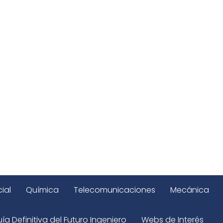
ial
Química
Telecomunicaciones
Mecánica
ía Definitiva del Futuro Ingeniero
Webs de Interés