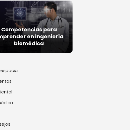
Competencias para
mprender en ingeniería
biomédica
espacial
entos
ental
médica
sejos