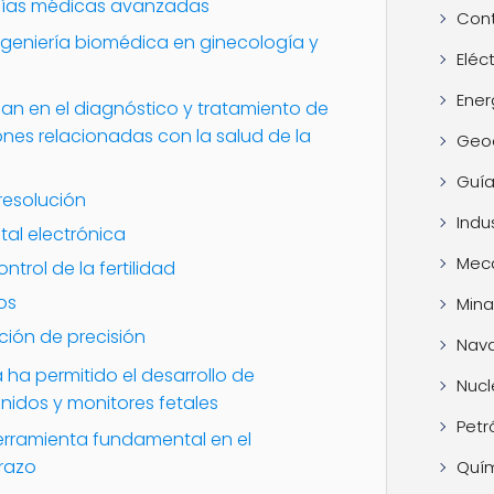
ogías médicas avanzadas
Cont
ingeniería biomédica en ginecología y
Eléc
Ener
an en el diagnóstico y tratamiento de
es relacionadas con la salud de la
Geo
Guía
 resolución
Indus
etal electrónica
Mec
ontrol de la fertilidad
os
Mina
ción de precisión
Nava
 ha permitido el desarrollo de
Nucl
nidos y monitores fetales
Petr
erramienta fundamental en el
razo
Quí