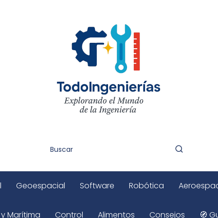
l
Geoespacial
Software
Robótica
Aeroespac
 y Marítima
Control
Alimentos
Consejos
🧭 Gu