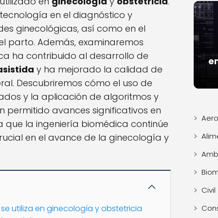
utilizado en
ginecología
y
obstetricia
.
 tecnología en el diagnóstico y
es ginecológicas, así como en el
el parto. Además, examinaremos
a ha contribuido al desarrollo de
e
sistida
y ha mejorado la calidad de
eral. Descubriremos cómo el uso de
ados y la aplicación de algoritmos y
 permitido avances significativos en
Aero
 que la ingeniería biomédica continúe
Alim
cial en el avance de la ginecología y
Ambi
Bio
Civil
se utiliza en ginecología y obstetricia
Con