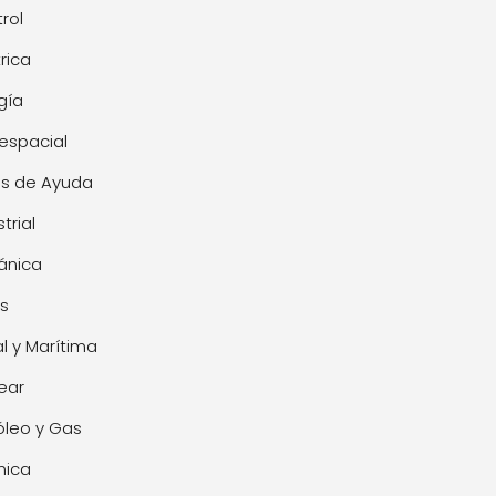
rol
trica
gía
espacial
s de Ayuda
trial
ánica
s
l y Marítima
ear
óleo y Gas
mica