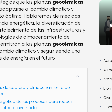
tegias que las plantas
geotérmicas
daptarse al cambio climático y
nto óptimo. Hablaremos de medidas
cia energética, la diversificación de
ortalecimiento de las infraestructuras y
ologías de almacenamiento de
permitirán a las plantas
geotérmicas
cambio climático y seguir siendo una
e de energía en el futuro.
Aero
Alim
Ambi
as de captura y almacenamiento de
Bio
ones
Civil
nergética de los procesos para reducir
Con
e efecto invernadero