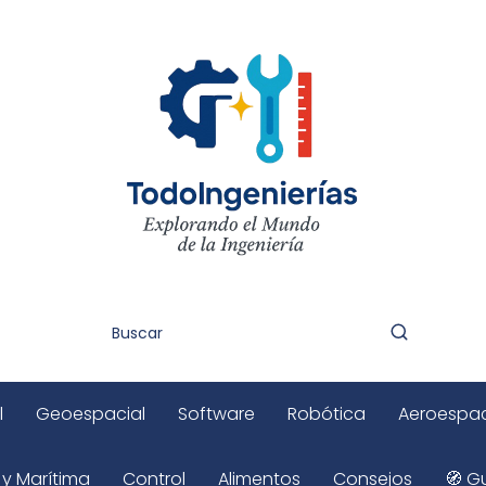
l
Geoespacial
Software
Robótica
Aeroespac
 y Marítima
Control
Alimentos
Consejos
🧭 Gu