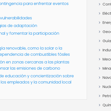
contingencia para enfrentar eventos
Cont
Eléc
y vulnerabilidades
Ener
egias de adaptación
Geo
nal y fomentar la participación
Guía
gía renovable, como la solar o la
Indus
 dependencia de combustibles fósiles
Mec
ión en zonas cercanas a las plantas
sar las emisiones de carbono
Mina
de educación y concientización sobre
Nava
e los empleados y la comunidad local
Nucl
Petr
Quí