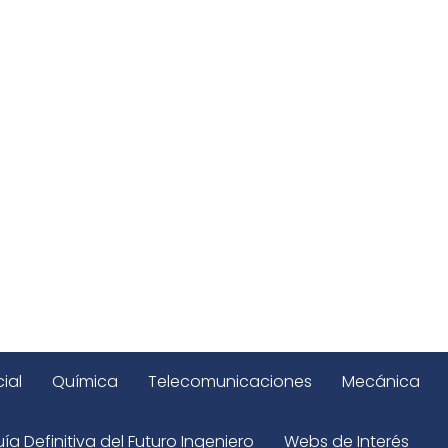
ial
Química
Telecomunicaciones
Mecánica
ía Definitiva del Futuro Ingeniero
Webs de Interés