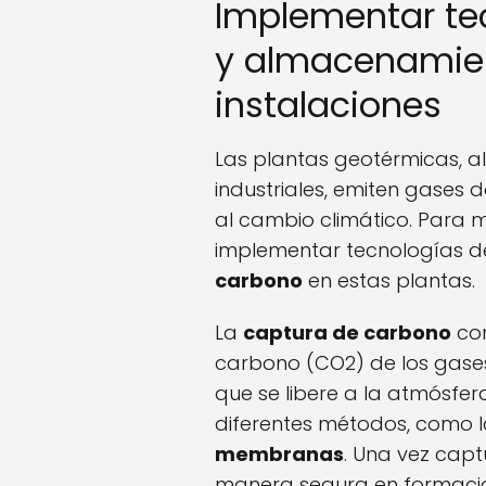
Implementar te
y almacenamien
instalaciones
Las plantas geotérmicas, al
industriales, emiten gases 
al cambio climático. Para 
implementar tecnologías 
carbono
en estas plantas.
La
captura de carbono
con
carbono (CO2) de los gase
que se libere a la atmósfera
diferentes métodos, como 
membranas
. Una vez cap
manera segura en formaci