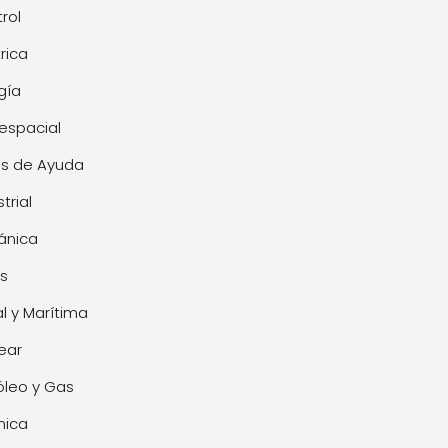
rol
trica
gía
espacial
s de Ayuda
trial
ánica
s
l y Marítima
ear
óleo y Gas
mica