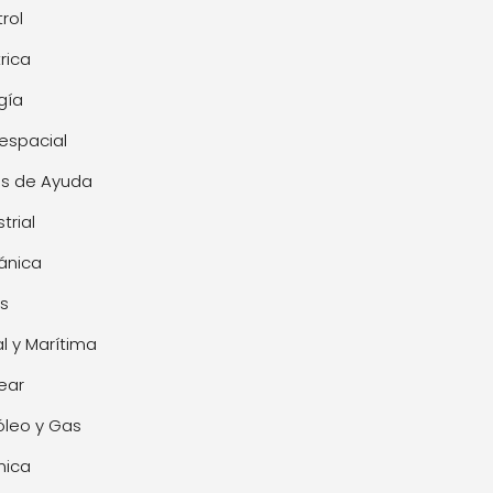
rol
trica
gía
espacial
s de Ayuda
trial
ánica
s
l y Marítima
ear
óleo y Gas
mica