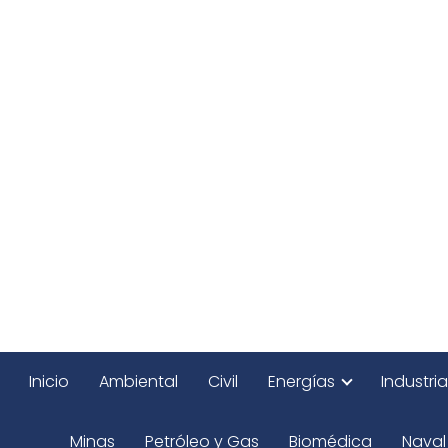
Inicio
Ambiental
Civil
Energías
Industria
Minas
Petróleo y Gas
Biomédica
Naval