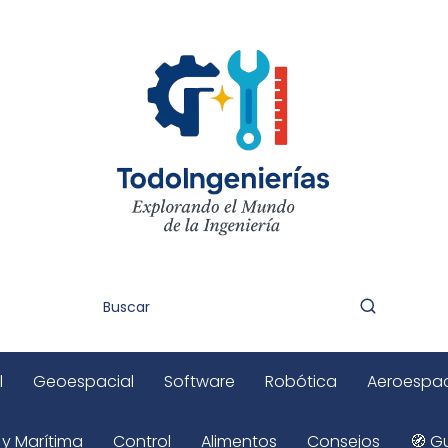
l
Geoespacial
Software
Robótica
Aeroespac
 y Marítima
Control
Alimentos
Consejos
🧭 Gu