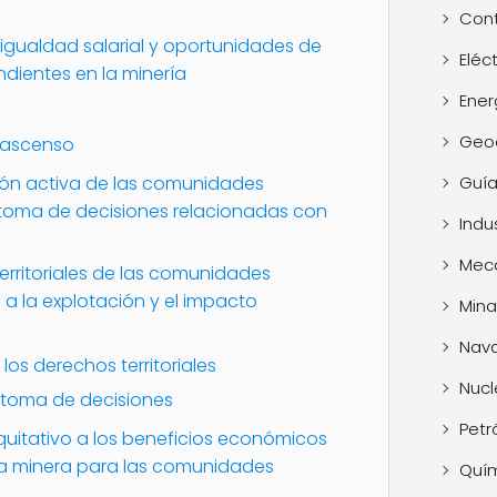
Cont
igualdad salarial y oportunidades de
Eléc
dientes en la minería
Ener
Geo
 ascenso
ión activa de las comunidades
Guía
 toma de decisiones relacionadas con
Indus
Mec
erritoriales de las comunidades
a la explotación y el impacto
Mina
Nava
os derechos territoriales
Nucl
a toma de decisiones
Petr
quitativo a los beneficios económicos
ia minera para las comunidades
Quí