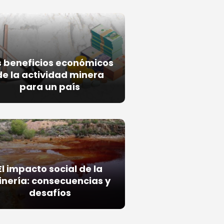
s beneficios económicos
de la actividad minera
para un país
El impacto social de la
nería: consecuencias y
desafíos