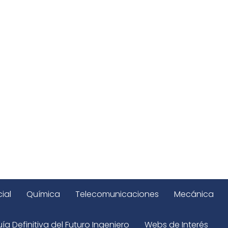
ial
Química
Telecomunicaciones
Mecánica
ía Definitiva del Futuro Ingeniero
Webs de Interés