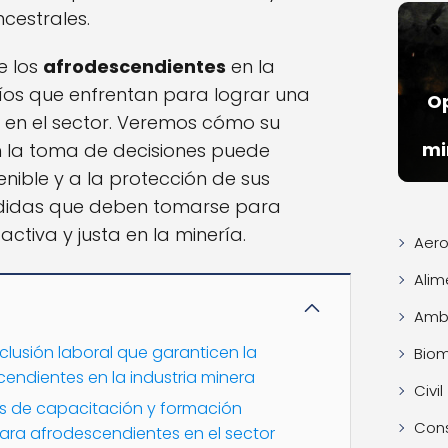
ncestrales.
e los
afrodescendientes
en la
fíos que enfrentan para lograr una
O
d en el sector. Veremos cómo su
mi
en la toma de decisiones puede
tenible y a la protección de sus
edidas que deben tomarse para
activa y justa en la minería.
Aero
Alim
Ambi
clusión laboral que garanticen la
Bio
endientes en la industria minera
Civil
 de capacitación y formación
Con
para afrodescendientes en el sector