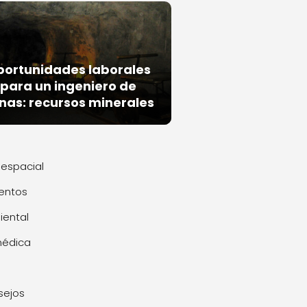
portunidades laborales
para un ingeniero de
nas: recursos minerales
espacial
entos
ental
médica
sejos